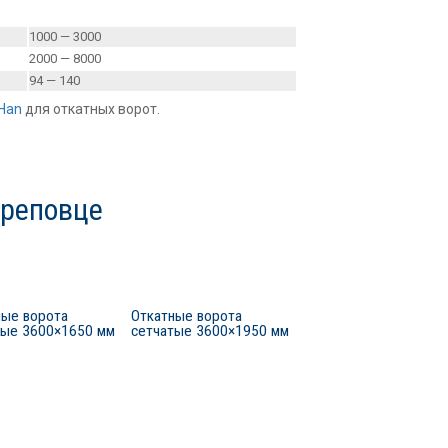
1000 — 3000
2000 — 8000
94 — 140
Han
для откатных ворот.
ереповце
ные ворота
Откатные ворота
тые 3600×1650 мм
сетчатые 3600×1950 мм