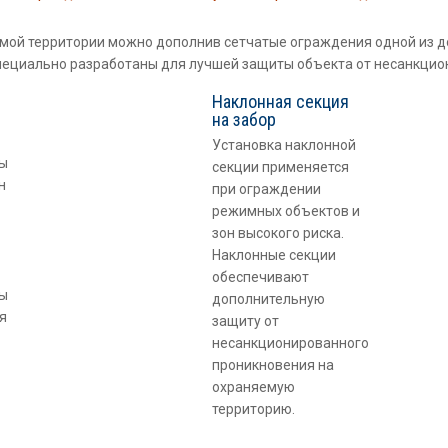
мой территории можно дополнив сетчатые ограждения одной из д
ециально разработаны для лучшей защиты объекта от несанкцио
Наклонная секция
на забор
Установка наклонной
ры
секции применяется
н
при ограждении
режимных объектов и
зон высокого риска.
Наклонные секции
обеспечивают
ры
дополнительную
я
защиту от
несанкционированного
проникновения на
охраняемую
территорию.