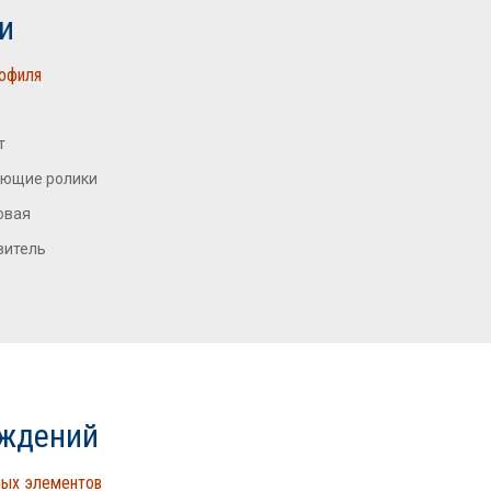
и
рофиля
т
ющие ролики
овая
витель
аждений
ных элементов