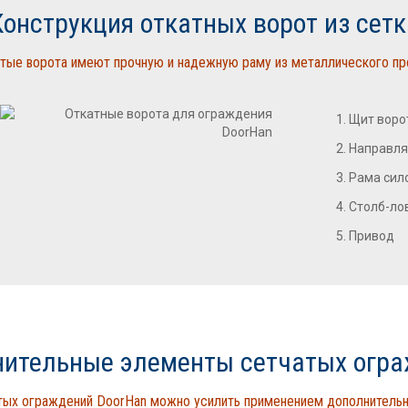
Конструкция откатных ворот из сетк
тые ворота имеют прочную и надежную раму из металлического п
Щит вoро
Направля
Рама сил
Столб-ло
Привод
ительные элементы сетчатых огр
тых ограждений DoorHan можно усилить применением дополнитель