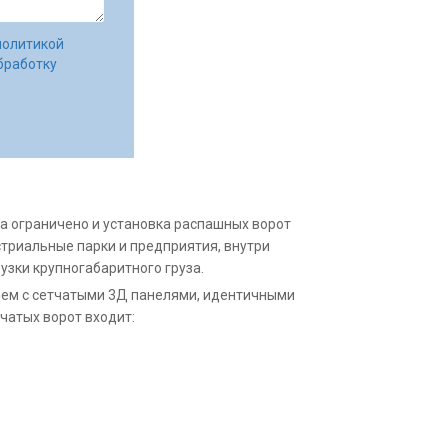
политикой
бработку
а ограничено и установка распашных ворот
триальные парки и предприятия, внутри
зки крупногабаритного груза.
ием с сетчатыми 3Д панелями, идентичными
чатых ворот входит: