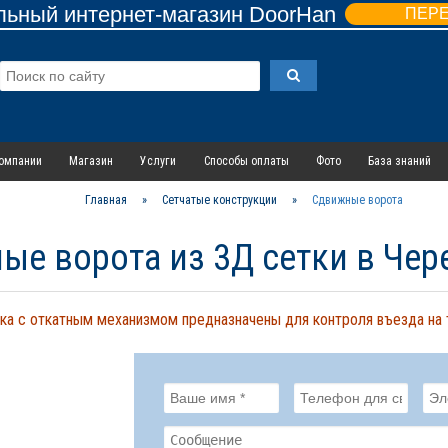
ьный интернет-магазин DoorHan
ПЕР
омпании
Магазин
Услуги
Способы оплаты
Фото
База знаний
Главная
»
Сетчатые конструкции
»
Сдвижные ворота
ые ворота из 3Д сетки в Че
ка с откатным механизмом предназначены для контроля въезда на