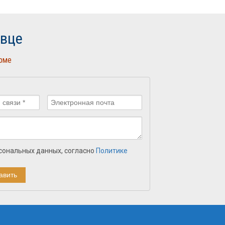
овце
орме
рсональных данных, согласно
Политике