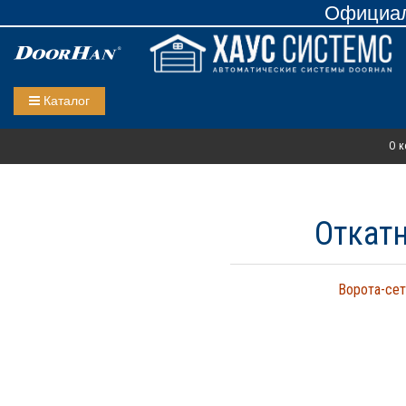
Официал
Каталог
О к
Откатн
Ворота-сет