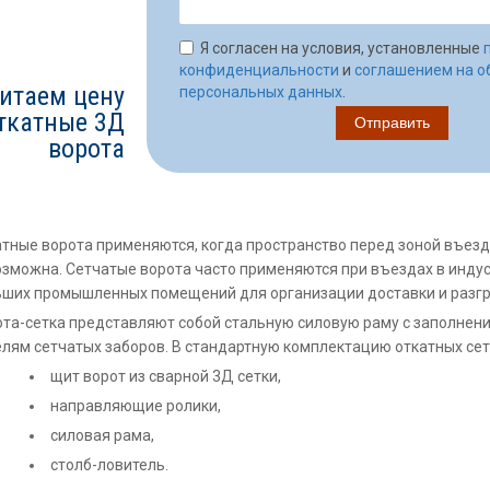
Я согласен на условия, установленные
конфиденциальности
и
соглашением на о
итаем цену
персональных данных
.
ткатные 3Д
ворота
тные ворота применяются, когда пространство перед зоной въезд
зможна. Сетчатые ворота часто применяются при въездах в индус
ших промышленных помещений для организации доставки и разгру
та-сетка представляют собой стальную силовую раму с заполнен
лям сетчатых заборов. В стандартную комплектацию откатных сет
щит ворот из сварной 3Д сетки,
направляющие ролики,
силовая рама,
столб-ловитель.