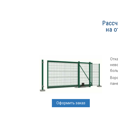
Рассч
на о
Отка
нево
боль
Воро
пане
Оформить заказ