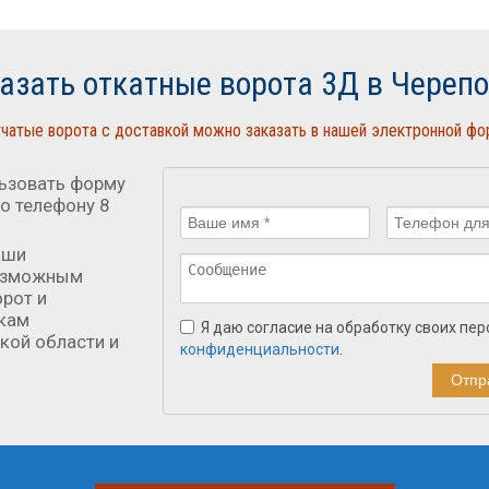
азать откатные ворота 3Д в Череп
чатые ворота с доставкой можно заказать в нашей электронной ф
ьзовать форму
по телефону 8
аши
возможным
рот и
окам
Я даю согласие на обработку своих пе
кой области и
конфиденциальности
.